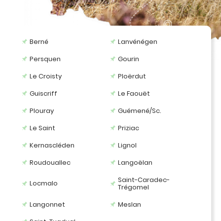
Berné
Lanvénégen
Persquen
Gourin
Le Croisty
Ploërdut
Guiscriff
Le Faouët
Plouray
Guémené/Sc.
Le Saint
Priziac
Kernascléden
Lignol
Roudouallec
Langoëlan
Saint-Caradec-
Locmalo
Trégomel
Langonnet
Meslan