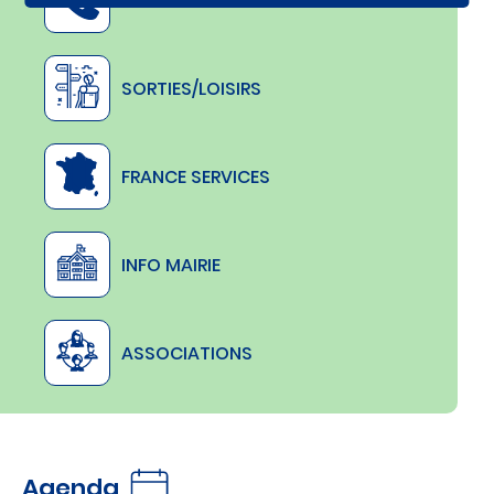
NUMÉROS UTILES
'
a
l
e
r
t
SORTIES/LOISIRS
e
i
n
f
o
FRANCE SERVICES
INFO MAIRIE
ASSOCIATIONS
Agenda