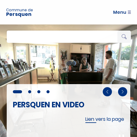
A
c
Commune de
Menu
Persquen
c
é
d
e
r
a
u
m
e
n
u
A
c
c
é
PERSQUEN EN VIDEO
d
e
r
Lien vers la page
a
u