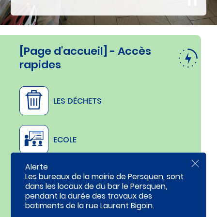
c
o
n
t
e
n
[Page d'accueil] - Accès
u
rapides
LES DÉCHETS
ECOLE
Alerte
F
e
Les bureaux de la mairie de Persquen, sont
CANTINE
r
dans les locaux de du bar le Persquen,
m
pendant la durée des travaux des
e
r
batiments de la rue Laurent Bigoin.
l