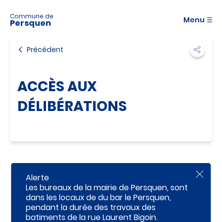
A
c
Commune de
Menu
Persquen
c
é
d
Précédent
e
r
a
ACCÈS AUX
u
m
DÉLIBÉRATIONS
e
n
u
A
c
c
é
d
Alerte
F
e
e
Les bureaux de la mairie de Persquen, sont
r
r
dans les locaux de du bar le Persquen,
m
a
pendant la durée des travaux des
e
u
r
batiments de la rue Laurent Bigoin.