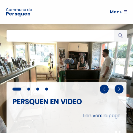
A
c
Commune de
Menu
Persquen
c
é
d
e
r
a
u
m
e
n
u
A
c
c
é
PERSQUEN EN VIDEO
d
e
r
Lien vers la page
a
u