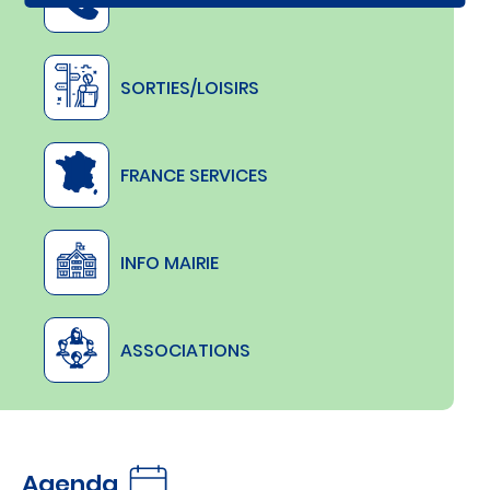
NUMÉROS UTILES
'
a
l
e
r
t
SORTIES/LOISIRS
e
i
n
f
o
FRANCE SERVICES
INFO MAIRIE
ASSOCIATIONS
Agenda