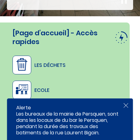
c
o
n
t
e
n
[Page d'accueil] - Accès
u
rapides
LES DÉCHETS
ECOLE
Alerte
F
e
Les bureaux de la mairie de Persquen, sont
CANTINE
r
dans les locaux de du bar le Persquen,
m
pendant la durée des travaux des
e
r
batiments de la rue Laurent Bigoin.
l