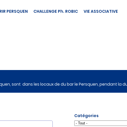
IR PERSQUEN
CHALLENGE Ph. ROBIC
VIE ASSOCIATIVE
squen, sont dans les locaux de du bar le Persquen, pendant la d
Catégories