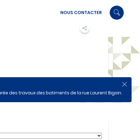
NOUS CONTACTER
F
e
urée des travaux des batiments de la rue Laurent Bigoin.
r
m
e
r
l
'
a
l
e
r