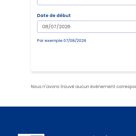
c
o
n
Date de début
t
e
n
u
Par exemple 07/08/2026
Nous n'avons trouvé aucun événement correspon