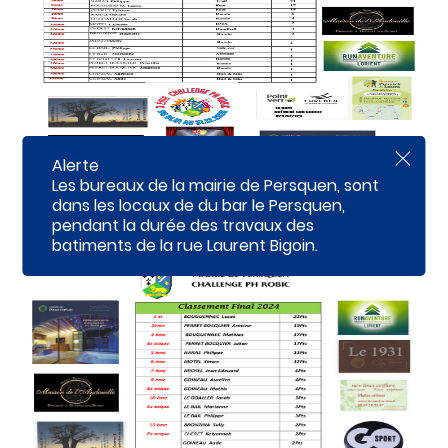
c
o
n
t
e
n
u
Alerte
F
e
Les bureaux de la mairie de Persquen, sont
r
dans les locaux de du bar le Persquen,
m
pendant la durée des travaux des
e
r
batiments de la rue Laurent Bigoin.
l
'
a
l
e
r
t
e
i
n
f
o