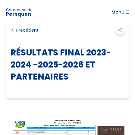
A
c
Commune de
Menu
Persquen
c
é
d
Précédent
e
r
a
RÉSULTATS FINAL 2023-
u
m
2024 -2025-2026 ET
e
n
PARTENAIRES
u
A
c
c
é
d
e
r
a
u